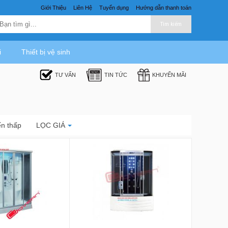
Giới Thiệu
Liên Hệ
Tuyển dụng
Hướng dẫn thanh toán
Tìm kiếm
i
Thiết bị vệ sinh
TƯ VẤN
TIN TỨC
KHUYẾN MÃI
ến thấp
LỌC GIÁ