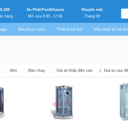
30.189
An Phát-Pool&Sauna
Khuyến mãi
án hàng
Mở cửa 8:00 - 17:00
Tháng 08
sage
Đài phun nước
Thiết bị bể bơi
Mẫu thiết kế bể bơ
Mới
Bán chạy
Giá từ thấp đến cao
Giá từ cao đ
✓