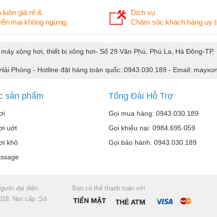
 luôn giá rẻ &
Dịch vụ
ến mại không ngừng.
Chăm sóc khách hàng uy tí
, máy xông hơi, thiết bị xông hơi- Số 29 Văn Phú, Phú La, Hà Đông-TP
 Hải Phòng - Hotline đặt hàng toàn quốc: 0943.030.189 - Email: may
c sản phẩm
Tổng Đài Hỗ Trợ
ơi
Gọi mua hàng: 0943.030.189
ơi uớt
Gọi khiếu nại: 0984.695.059
ơi khô
Gọi bảo hành: 0943.030.189
assage
gười đại diện:
Bạn có thể thanh toán với
018. Nơi cấp :Sở