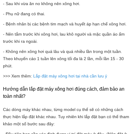
- Sau khi vừa ăn no không nên xông hơi.
- Phụ nữ đang có thai.
- Bệnh nhân bị các bệnh tim mạch và huyết áp hạn chế xông hơi.
- Nên tắm trước khi xông hơi, lau khô người và mặc quần áo ấm
trước khi ra ngoài.
- Không nên xông hơi quá lâu và quá nhiều lần trong một tuần.
Theo khuyến cáo 1 tuần lên xông tối đa là 2 lần, mỗi lần 15 - 30
phút.
>>> Xem thêm:
Lắp đặt máy xông hơi tại nhà cần lưu ý
Hướng dẫn lắp đặt máy xông hơi đúng cách, đảm bảo an
toàn nhất?
Các dòng máy khác nhau, từng model cụ thể sẽ có những cách
thực hiện lắp đặt khác nhau. Tuy nhiên khi lắp đặt bạn có thể tham
khảo một số bước sau đây:
- Đầu tiên bạn cần xác định được vị trí đặt máy ở đâu. (Nên đặt ở