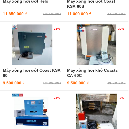
Máy xông hơi ướt Helo
Máy xông hơi ướt Coast
KSA-60S
11.850.000 ₫
11.000.000 ₫
12.850.000 ₫
17.500.000 ₫
-23%
-30%
Máy xông hơi ướt Coast KSA
Máy xông hơi khô Coasts
60
CA-60C
9.500.000 ₫
9.500.000 ₫
12.300.000 ₫
13.500.000 ₫
-24%
-6%