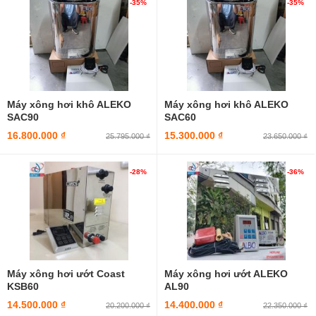
-35%
-35%
Máy xông hơi khô ALEKO
Máy xông hơi khô ALEKO
SAC90
SAC60
16.800.000 ₫
15.300.000 ₫
25.795.000 ₫
23.650.000 ₫
-28%
-36%
Máy xông hơi ướt Coast
Máy xông hơi ướt ALEKO
KSB60
AL90
14.500.000 ₫
14.400.000 ₫
20.200.000 ₫
22.350.000 ₫