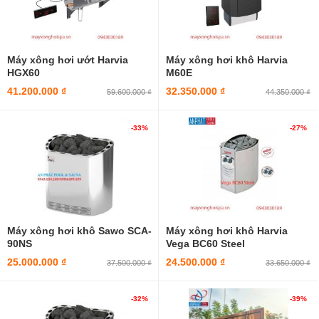
Máy xông hơi ướt Harvia
Máy xông hơi khô Harvia
HGX60
M60E
41.200.000 ₫
32.350.000 ₫
59.600.000 ₫
44.350.000 ₫
-33%
-27%
Máy xông hơi khô Sawo SCA-
Máy xông hơi khô Harvia
90NS
Vega BC60 Steel
25.000.000 ₫
24.500.000 ₫
37.500.000 ₫
33.650.000 ₫
-32%
-39%