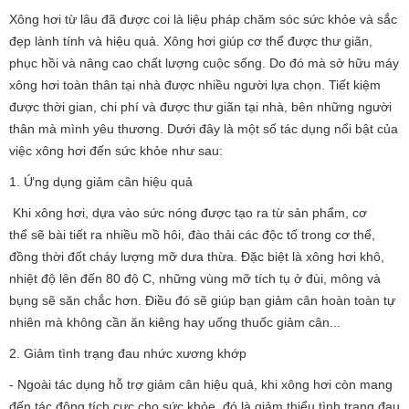
Xông hơi từ lâu đã được coi là liệu pháp chăm sóc sức khỏe và sắc
đẹp lành tính và hiệu quả. Xông hơi giúp cơ thể được thư giãn,
phục hồi và nâng cao chất lượng cuộc sống. Do đó mà sở hữu máy
xông hơi toàn thân tại nhà được nhiều người lựa chọn. Tiết kiệm
được thời gian, chi phí và được thư giãn tại nhà, bên những người
thân mà mình yêu thương. Dưới đây là một số tác dụng nổi bật của
việc xông hơi đến sức khỏe như sau:
1. Ứng dụng giảm cân hiệu quả
Khi xông hơi, dựa vào sức nóng được tạo ra từ sản phẩm, cơ
thể sẽ bài tiết ra nhiều mồ hôi, đào thải các độc tố trong cơ thể,
đồng thời đốt cháy lượng mỡ dưa thừa. Đặc biệt là xông hơi khô,
nhiệt độ lên đến 80 độ C, những vùng mỡ tích tụ ở đùi, mông và
bụng sẽ săn chắc hơn. Điều đó sẽ giúp bạn giảm cân hoàn toàn tự
nhiên mà không cần ăn kiêng hay uống thuốc giảm cân...
2. Giảm tình trạng đau nhức xương khớp
- Ngoài tác dụng hỗ trợ giảm cân hiệu quả, khi xông hơi còn mang
đến tác động tích cực cho sức khỏe, đó là giảm thiểu tình trang đau