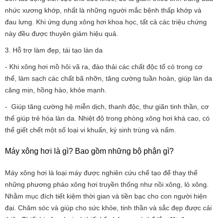
nhức xương khớp, nhất là những người mắc bệnh thấp khớp và
đau lưng. Khi ứng dụng xông hơi khoa học, tất cả các triệu chứng
này đều được thuyên giảm hiệu quả.
3. Hỗ trợ làm đẹp, tái tạo làn da
- Khi xông hơi mồ hôi vã ra, đào thải các chất độc tố có trong cơ
thể, làm sạch các chất bã nhỡn, tăng cường tuần hoàn, giúp làn da
căng mịn, hồng hào, khỏe mạnh.
- Giúp tăng cường hệ miễn dịch, thanh độc, thư giãn tinh thần, cơ
thể giúp trẻ hóa làn da. Nhiệt độ trong phòng xông hơi khá cao, có
thể giết chết một số loại vi khuẩn, ký sinh trùng và nấm.
Máy xông hơi là gì? Bao gồm những bộ phận gì?
Máy xông hơi là loại máy được nghiên cứu chế tạo để thay thế
những phương pháo xông hơi truyền thống như nồi xông, lò xông.
Nhằm mục đích tiết kiệm thời gian và tiền bạc cho con người hiện
đại. Chăm sóc và giúp cho sức khỏe, tinh thần và sắc đẹp được cải