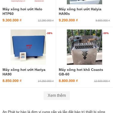
Máy xông hơi ướt Helo
Máy xông hơi ướt Halyia
HTP60
HA90s
9.300.000 ₫
9.200.000 ₫
12.280.000 ₫
9.800.000 ₫
-38%
-30%
Máy xông hơi ướt Hariya
Máy xông hơi khô Coasts
HA90
GB-60
8.850.000 ₫
8.800.000 ₫
14.250.000 ₫
12.500.000 ₫
Xem thêm
An Phát tự hào là đơn vị cung cấp và lắp đặt bảo trì thiết bị xông