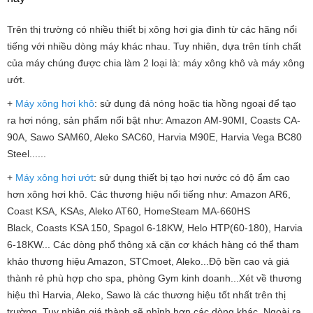
Trên thị trường có nhiều thiết bị xông hơi gia đình từ các hãng nổi
tiếng với nhiều dòng máy khác nhau. Tuy nhiên, dựa trên tính chất
của máy chúng được chia làm 2 loại là: máy xông khô và máy xông
ướt.
+
Máy xông hơi khô
: sử dụng đá nóng hoặc tia hồng ngoại để tạo
ra hơi nóng, sản phẩm nổi bật như: Amazon AM-90MI, Coasts CA-
90A, Sawo SAM60, Aleko SAC60, Harvia M90E, Harvia Vega BC80
Steel......
+
Máy xông hơi ướt
: sử dụng thiết bị tạo hơi nước có độ ẩm cao
hơn xông hơi khô. Các thương hiệu nổi tiếng như: Amazon AR6,
Coast KSA, KSAs, Aleko AT60, HomeSteam MA-660HS
Black, Coasts KSA 150, Spagol 6-18KW, Helo HTP(60-180), Harvia
6-18KW... Các dòng phổ thông xả cặn cơ khách hàng có thể tham
khảo thương hiệu Amazon, STCmoet, Aleko...Độ bền cao và giá
thành rẻ phù hợp cho spa, phòng Gym kinh doanh...Xét về thương
hiệu thì Harvia, Aleko, Sawo là các thương hiệu tốt nhất trên thị
trường. Tuy nhiên giá thành sẽ nhỉnh hơn các dòng khác. Ngoài ra,