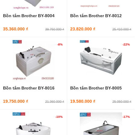
Bồn tắm Euroking
Bồn tắm ngâm nghệ thuật
Bồn tắm Brother BY-8004
Bồn tắm Brother BY-8012
Bồn tắm Việt Mỹ
Bồn tắm Euroca
35.360.000 ₫
23.820.000 ₫
39.750.000 ₫
25.410.000 ₫
Bồn tắm Ares
Bồn tắm DRW
-8%
-22%
GEMY
Bồn tắm Brother BY-8016
Bồn tắm Brother BY-8005
19.750.000 ₫
19.580.000 ₫
21.360.000 ₫
25.050.000 ₫
-10%
-17%