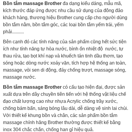
Bồn tắm massage Brother
đa dạng kiểu dáng, mẫu mã,
kích thước đáp ứng được nhu cầu sử dụng của đông đảo
khách hàng, thương hiệu Brother cung cấp cho người dùng
bồn tắm nằm, bồn tắm góc, các loại bồn tắm yếm trái, yếm
phải..........
Bên cạnh đó các tính năng của sản phẩm cũng hết sức tiện
ích như tính năng tự hòa nước, bình ổn nhiệt độ nước, tự
thau rửa, tạo bọt khí nạp và khuếch tán tinh dầu thơm, tạo
sóng hoặc dòng nước xoáy vặn, tích hợp hệ thống an toàn,
massage, vòi sen di động, đáy chống trượt, massage sóng,
massage nước.
Bồn tắm massage Brother
có cấu tạo hiện đại, được sản
xuất dựa trên dây chuyền tiên tiến với hệ thống vật liệu chế
đạo chất lượng cao như nhựa Acrylic chống trầy xước,
chống bám bẩn, sáng bóng lâu dài, dễ dàng vệ sinh lai chùi.
Với thiết kế khung bồn và chân, các sản phẩm bồn tắm
massage chính hãng Brother thường được thiết kế bằng
inox 304 chắc chắn, chống han gỉ hiệu quả.