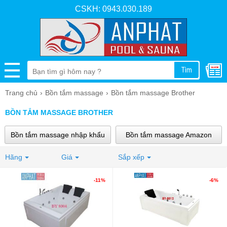
CSKH: 0943.030.189
Tìm
Trang chủ
Bồn tắm massage
Bồn tắm massage Brother
BỒN TẮM MASSAGE BROTHER
Bồn tắm massage nhập khẩu
Bồn tắm massage Amazon
Hãng
Bồn tắm ngâm Amazon
Giá
Sắp xếp
Bồn tắm massage Brother
Bồn tắm massage Govern
Bồn tắm gỗ
-11%
-6%
Bồn tắm massage Caesar
Bồn tắm Nofer
Bồn tắm MICIO
Bồn tắm Fantiny