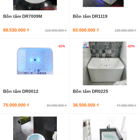
Bồn tắm Euroking
Bồn tắm ngâm nghệ thuật
Bồn tắm DR7009M
Bồn tắm DR1119
Bồn tắm Việt Mỹ
Bồn tắm Euroca
88.530.000 ₫
83.000.000 ₫
116.000.000 ₫
105.000.000 ₫
Bồn tắm Ares
Bồn tắm DRW
-11%
-22%
GEMY
Bồn tắm DR0012
Bồn tắm DR0225
75.000.000 ₫
36.500.000 ₫
84.000.000 ₫
47.000.000 ₫