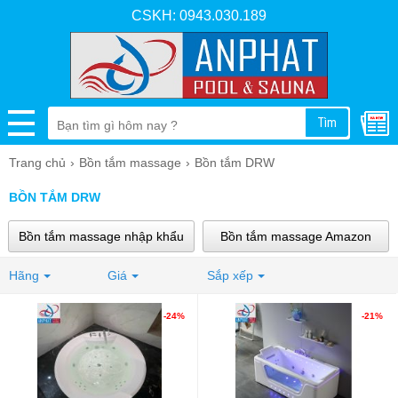
CSKH: 0943.030.189
Tìm
Trang chủ
Bồn tắm massage
Bồn tắm DRW
BỒN TẮM DRW
Bồn tắm massage nhập khẩu
Bồn tắm massage Amazon
Hãng
Bồn tắm ngâm Amazon
Giá
Sắp xếp
Bồn tắm massage Brother
Bồn tắm massage Govern
Bồn tắm gỗ
-24%
-21%
Bồn tắm massage Caesar
Bồn tắm Nofer
Bồn tắm MICIO
Bồn tắm Fantiny