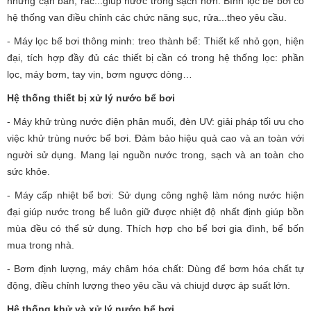
những cặn bẩn, rác...giúp nước trong sạch hơn. Bình lọc bể bơi có
hệ thống van điều chỉnh các chức năng sục, rửa...theo yêu cầu.
- Máy lọc bể bơi thông minh: treo thành bể: Thiết kế nhỏ gọn, hiện
đại, tích hợp đầy đủ các thiết bị cần có trong hệ thống lọc: phần
lọc, máy bơm, tay vịn, bơm ngược dòng…
Hệ thống thiết bị xử lý nước bể bơi
- Máy khử trùng nước điện phân muối, đèn UV: giải pháp tối ưu cho
việc khử trùng nước bể bơi. Đảm bảo hiệu quả cao và an toàn với
người sử dụng. Mang lại nguồn nước trong, sạch và an toàn cho
sức khỏe.
- Máy cấp nhiệt bể bơi: Sử dụng công nghệ làm nóng nước hiện
đại giúp nước trong bể luôn giữ được nhiệt độ nhất định giúp bồn
mùa đều có thể sử dụng. Thích hợp cho bể bơi gia đình, bể bốn
mua trong nhà.
- Bơm định lượng, máy châm hóa chất: Dùng để bơm hóa chất tự
động, điều chỉnh lượng theo yêu cầu và chiujd dược áp suất lớn.
Hệ thống khử và xử lý nước bể bơi