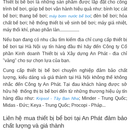
Thiết bị bể bơi là những sản phẩm được lắp đặt cho công
trình bể bơi, giúp bể bơi vận hành hiệu quả như:
bình lọc cát
bể bơi; thang bể bơi;
; đèn bể bơi; hóa
máy bơm nước bể bơi
chất bể bơi; hệ thống thiết bị vệ sinh bể bơi; máy giá nhiệt,
máy thổi khí,
phao phân làn.................
Nếu bạn đang có nhu cầu tìm kiếm địa chỉ cung cấp thiết bị
bể bơi tại Hà Nội uy tín hàng đầu thì hãy đến Công ty Cổ
phần Kinh doanh Thiết bị và Xây dựng An Phát - địa chỉ
"vàng" cho sự chọn lựa của bạn.
Cung cấp thiết bị bể bơi chuyên nghiệp đảm bảo chất
lượng, kiểu dáng và giá thành tại Hà Nội không thể không
nhắc đến Công ty An Phát. Tại đau khách hàng được sở
hữu hệ thống thị bị bể bơi đến từ những thương hiệu úy tín
hàng đầu như:
; Minder - Trung Quốc;
Kripsol - Tây Ban Nha
Midas - Đứ
c;
Keya - Trung Quốc; Procopi - Pháp...
Liên hệ mua thiết bị bể bơi tại An Phát đảm bảo
chất lượng và giá thành