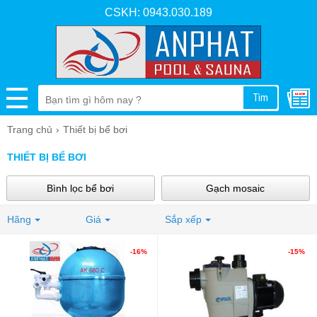
CSKH: 0943.030.189
Tìm
Trang chủ
Thiết bị bể bơi
THIẾT BỊ BỂ BƠI
Bình lọc bể bơi
Gạch mosaic
Hãng
Máy gia nhiệt bể bơi
Giá
Sắp xếp
Đèn bể bơi
Máy bơm bể bơi
Bể sục tập thể cho Spa
-16%
-15%
Máy lọc nước bể bơi
Máy sủi khí
Hóa chất xử lý nước bể bơi
Phụ kiện bể bơi