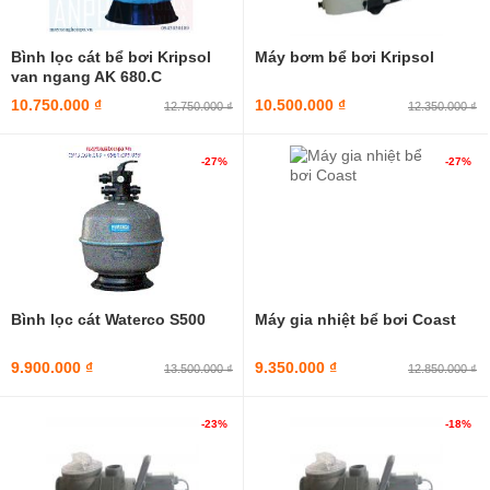
Thiết bị vệ sinh bể bơi
Bình lọc cát bể bơi Kripsol
Máy bơm bể bơi Kripsol
van ngang AK 680.C
10.750.000 ₫
10.500.000 ₫
12.750.000 ₫
12.350.000 ₫
-27%
-27%
Bình lọc cát Waterco S500
Máy gia nhiệt bể bơi Coast
9.900.000 ₫
9.350.000 ₫
13.500.000 ₫
12.850.000 ₫
-23%
-18%