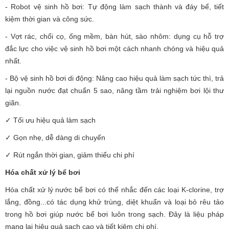
- Robot vệ sinh hồ bơi: Tự động làm sạch thành và đáy bể, tiết
kiệm thời gian và công sức.
- Vợt rác, chổi cọ, ống mềm, bàn hút, sào nhôm: dụng cụ hỗ trợ
đắc lực cho việc vệ sinh hồ bơi một cách nhanh chóng và hiệu quả
nhất.
- Bộ vệ sinh hồ bơi di động: Nâng cao hiệu quả làm sạch tức thì, trả
lại nguồn nước đạt chuẩn 5 sao, nâng tầm trải nghiệm bơi lội thư
giãn.
✓ Tối ưu hiệu quả làm sạch
✓ Gọn nhẹ, dễ dàng di chuyển
✓ Rút ngắn thời gian, giảm thiểu chi phí
Hóa chất xử lý bể bơi
Hóa chất xử lý nước bể bơi có thể nhắc đến các loại K-clorine, trợ
lắng, đồng...có tác dụng khử trùng, diệt khuẩn và loại bỏ rêu tảo
trong hồ bơi giúp nước bể bơi luôn trong sạch. Đây là liệu pháp
mang lại hiệu quả sạch cao và tiết kiệm chi phí.