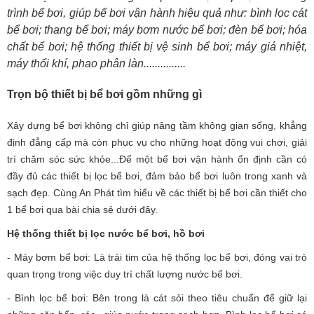
trình bể bơi, giúp bể bơi vận hành hiệu quả như:
bình lọc cát
bể bơi; thang bể bơi; máy bơm nước bể bơi; đèn bể bơi; hóa
chất bể bơi; hệ thống thiết bị vệ sinh bể bơi; máy giá nhiệt,
máy thổi khí,
phao phân làn...............
Trọn bộ thiết bị bể bơi gồm những gì
Xây dựng bể bơi không chỉ giúp nâng tầm không gian sống, khẳng
định đẳng cấp mà còn phục vụ cho những hoạt động vui chơi, giải
trí chăm sóc sức khỏe...Để một bể bơi vận hành ổn định cần có
đầy đủ các thiết bị lọc bể bơi, đảm bảo bể bơi luôn trong xanh và
sạch đẹp. Cùng An Phát tìm hiểu về các thiết bị bể bơi cần thiết cho
1 bể bơi qua bài chia sẻ dưới đây.
Hệ thống thiết bị lọc nước bể bơi, hồ bơi
- Máy bơm bể bơi: Là trái tim của hệ thống lọc bể bơi, đóng vai trò
quan trọng trong việc duy trì chất lượng nước bể bơi.
- Bình lọc bể bơi: Bên trong là cát sỏi theo tiêu chuẩn để giữ lại