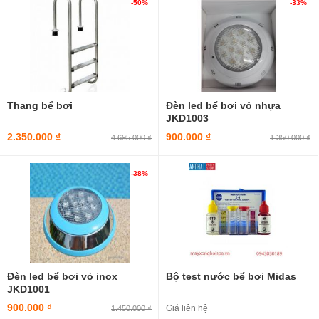
-50%
-33%
Thang bể bơi
Đèn led bể bơi vỏ nhựa
JKD1003
2.350.000 ₫
900.000 ₫
4.695.000 ₫
1.350.000 ₫
-38%
Đèn led bể bơi vỏ inox
Bộ test nước bể bơi Midas
JKD1001
900.000 ₫
Giá liên hệ
1.450.000 ₫