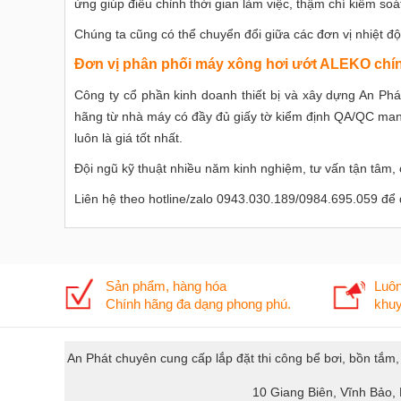
ứng giúp điều chỉnh thời gian làm việc, thậm chí kiểm soá
Chúng ta cũng có thể chuyển đổi giữa các đơn vị nhiệt đ
Đơn vị phân phối máy xông hơi ướt ALEKO chính
Công ty cổ phần kinh doanh thiết bị và xây dựng An Ph
hãng từ nhà máy có đầy đủ giấy tờ kiểm định QA/QC man
luôn là giá tốt nhất.
Đội ngũ kỹ thuật nhiều năm kinh nghiệm, tư vấn tận tâm,
Liên hệ theo hotline/zalo 0943.030.189/0984.695.059 để 
Sản phẩm, hàng hóa
Luôn
Chính hãng đa dạng phong phú.
khuy
An Phát chuyên cung cấp lắp đặt thi công bể bơi, bồn tắm
10 Giang Biên, Vĩnh Bảo,