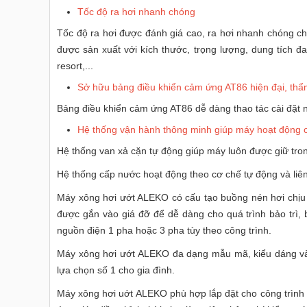
Tốc độ ra hơi nhanh chóng
Tốc độ ra hơi được đánh giá cao, ra hơi nhanh chóng ch
được sản xuất với kích thước, trọng lượng, dung tích 
resort,...
Sở hữu bảng điều khiển cảm ứng AT86 hiện đại, th
Bảng điều khiển cảm ứng AT86 dễ dàng thao tác cài đặt nh
Hệ thống vận hành thông minh giúp máy hoạt động c
Hệ thống van xả cặn tự động giúp máy luôn được giữ tron
Hệ thống cấp nước hoạt động theo cơ chế tự động và liên
Máy xông hơi ướt ALEKO có cấu tạo buồng nén hơi chịu 
được gắn vào giá đỡ để dễ dàng cho quá trình bảo trì,
nguồn điện 1 pha hoặc 3 pha tùy theo công trình.
Máy xông hơi ướt ALEKO đa dạng mẫu mã, kiểu dáng và c
lựa chọn số 1 cho gia đình.
Máy xông hơi uớt ALEKO phù hợp lắp đặt cho công trình p