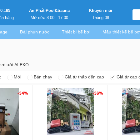
30.189
An Phát-Pool&Sauna
Khuyến mãi
án hàng
Mở cửa 8:00 - 17:00
Tháng 08
sage
Đài phun nước
Thiết bị bể bơi
Mẫu thiết kế bể bơ
hơi ướt ALEKO
o:
Mới
Bán chạy
Giá từ thấp đến cao
Giá từ cao 
✓
-34%
-36%