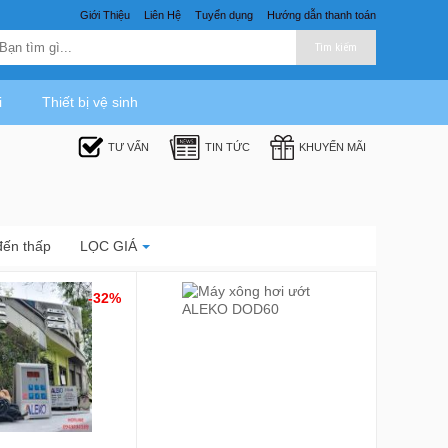
Giới Thiệu
Liên Hệ
Tuyển dụng
Hướng dẫn thanh toán
Tìm kiếm
i
Thiết bị vệ sinh
TƯ VẤN
TIN TỨC
KHUYẾN MÃI
đến thấp
LỌC GIÁ
-32%