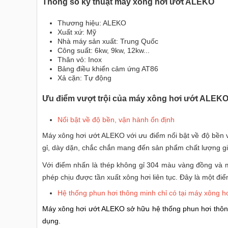
Thông số kỹ thuật máy xông hơi ướt ALEKO
Thương hiệu: ALEKO
Xuất xứ: Mỹ
Nhà máy sản xuất: Trung Quốc
Công suất: 6kw, 9kw, 12kw...
Thân vỏ: Inox
Bảng điều khiển cảm ứng AT86
Xả cặn: Tự động
Ưu điểm vượt trội của máy xông hơi ướt ALEK
Nổi bật về độ bền, vận hành ổn định
Máy xông hơi ướt ALEKO với ưu điểm nổi bật về độ bền v
gỉ, dày dặn, chắc chắn mang đến sản phẩm chất lượng gi
Với điểm nhấn là thép không gỉ 304 màu vàng đồng và m
phép chịu được tần xuất xông hơi liên tục. Đây là một
Hệ thống phun hơi thông minh chỉ có tại máy xông 
Máy xông hơi ướt ALEKO sở hữu hệ thống phun hơi thông
dụng.