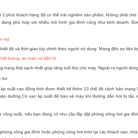
ỉ 2 phút khách hàng đã có thể trải nghiệm sản phẩm, không phải chờ
đa đạng phù hợp với nhiều mô hình gia đình cũng như kinh doanh. Đượ
ẩm mỹ
iệt độ và thời gian tùy chỉnh theo người sử dụng. Mang đến sự tiện l
hất lượng, an toàn và bền bỉ
g trạng thái sạch nhất giúp tăng tuổi thọ cho máy. Ngoài ra người dùn
 tục
áp suất cao đồng thời được thiết kế thêm 13 chế độ cảnh báo mang 
 bảo dưỡng.Có van áp suất để bảo vệ máy khi đường dẫn hơi bị tắc n
ông suất, nếu bạn đang có nhu cầu lắp đặt phòng xông hơi gia đình
hòng xông gia đình hoặc phòng xông hơi mini tại các khách sạn, nhà n