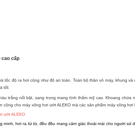
O cao cấp
à tốc độ ra hơi cũng như độ an toàn. Toàn bộ thân vỏ máy, khung và c
á tốt.
àu trắng nổi bật, sang trọng mang tính thẩm mỹ cao. Khoang chứa n
 điểm cộng cho máy xông hơi ướt ALEKO mà các sản phẩm máy xông hơi
hơi ướt ALEKO
 minh, hơi ra từ từ, đều đều mang cảm giác thoải mái cho người sử d