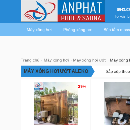
0943.0
Tư vấn b
Máy xông hơi
Phòng xông hơi
Bồn tắm mas
Trang chủ
Máy xông hơi
Máy xông hơi ướt
Máy xông 
MÁY XÔNG HƠI ƯỚT ALEKO
Sắp xếp the
-39%