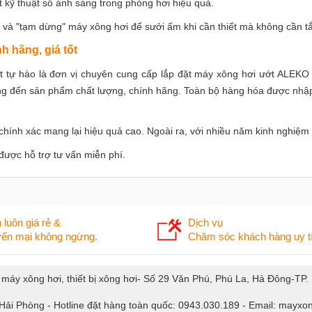
t kỹ thuật số ánh sáng trong phòng hơi hiệu quả.
ộ và "tạm dừng" máy xông hơi để sưởi ấm khi cần thiết mà không cần tắ
 hãng, giá tốt
át tự hào là đơn vị chuyên cung cấp lắp đặt máy xông hơi ướt ALEKO 
g đến sản phẩm chất lượng, chính hãng. Toàn bộ hàng hóa được nhập
 chính xác mang lại hiệu quả cao. Ngoài ra, với nhiều năm kinh nghiệ
được hỗ trợ tư vấn miễn phí.
 luôn giá rẻ &
Dịch vụ
ến mại không ngừng.
Chăm sóc khách hàng uy tí
, máy xông hơi, thiết bị xông hơi- Số 29 Văn Phú, Phú La, Hà Đông-TP
 Hải Phòng - Hotline đặt hàng toàn quốc: 0943.030.189 - Email: may