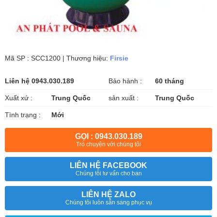
Mã SP : SCC1200 | Thương hiệu:
Firsie
Liên hệ 0943.030.189
Bảo hành :
60 tháng
Xuất xứ :
Trung Quốc
sản xuất :
Trung Quốc
Tình trạng :
Mới
GỌI : 0943.030.189
Trò chuyện với chúng tôi
LIÊN HỆ FACEBOOK
Chúng tôi tư vấn cho bạn
LIÊN HỆ ZALO
Chúng tôi luôn sẵn sàng phục vụ