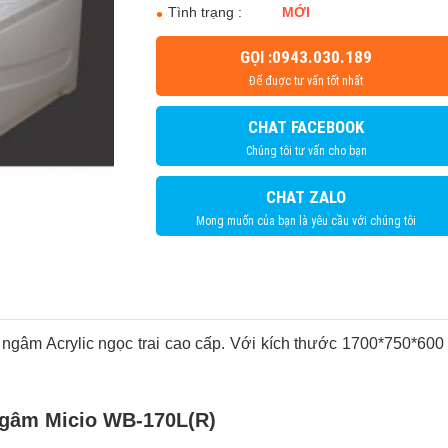
Tình trạng :
MỚI
GỌI :0943.030.189
Để đuợc tư vấn tốt nhất
CHAT FACEBOOK
Chúng tôi tư vấn cho bạn
CHAT ZALO
Mong muốn của bạn là yêu cầu với chúng tôi
gâm Acrylic ngọc trai cao cấp. Với kích thước 1700*750*600
ngâm Micio WB-170L(R)