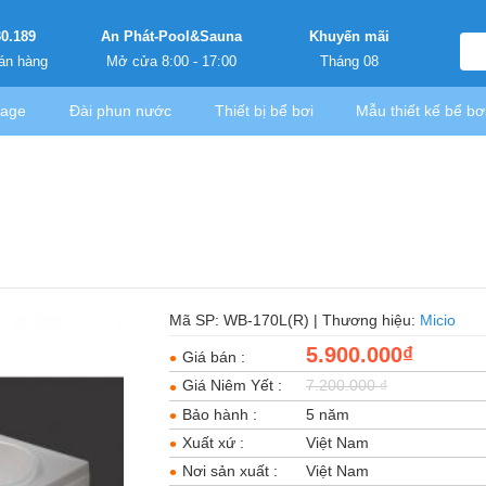
30.189
An Phát-Pool&Sauna
Khuyến mãi
án hàng
Mở cửa 8:00 - 17:00
Tháng 08
sage
Đài phun nước
Thiết bị bể bơi
Mẫu thiết kế bể bơ
Mã SP: WB-170L(R) | Thương hiệu:
Micio
5.900.000₫
Giá bán :
Giá Niêm Yết :
7.200.000 ₫
Bảo hành :
5 năm
Xuất xứ :
Việt Nam
Nơi sản xuất :
Việt Nam