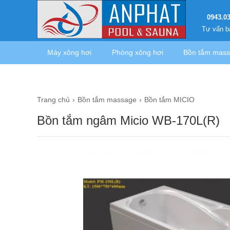
0943.0
Tư vấn b
Máy xông hơi
Phòng xông hơi
Bồn tắm mas
Trang chủ
Bồn tắm massage
Bồn tắm MICIO
Bồn tắm ngâm Micio WB-170L(R)