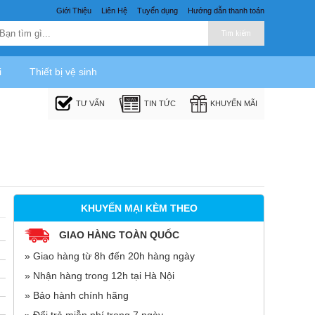
Giới Thiệu
Liên Hệ
Tuyển dụng
Hướng dẫn thanh toán
Tìm kiếm
i
Thiết bị vệ sinh
TƯ VẤN
TIN TỨC
KHUYẾN MÃI
KHUYẾN MẠI KÈM THEO
GIAO HÀNG TOÀN QUỐC
» Giao hàng từ 8h đến 20h hàng ngày
» Nhận hàng trong 12h tại Hà Nội
» Bảo hành chính hãng