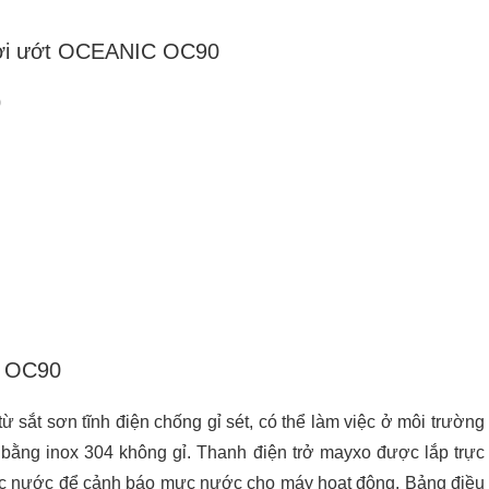
hơi ướt OCEANIC OC90
0
c OC90
 sắt sơn tĩnh điện chống gỉ sét, có thể làm việc ở môi trường
ằng inox 304 không gỉ. Thanh điện trở mayxo được lắp trực
mực nước để cảnh báo mực nước cho máy hoạt động. Bảng điều