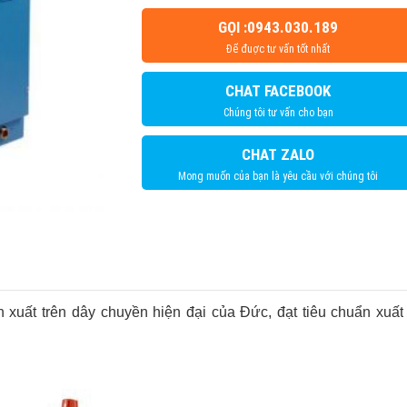
GỌI :0943.030.189
Để đuợc tư vấn tốt nhất
CHAT FACEBOOK
Chúng tôi tư vấn cho bạn
CHAT ZALO
Mong muốn của bạn là yêu cầu với chúng tôi
uất trên dây chuyền hiện đại của Đức, đạt tiêu chuẩn xuất