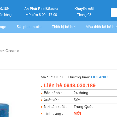
30.189
An Phát-Pool&Sauna
Khuyến mãi
án hàng
Mở cửa 8:00 - 17:00
Tháng 08
sage
Đài phun nước
Thiết bị bể bơi
Mẫu thiết kế bể bơ
hơi Oceanic
Mã SP: OC 90 | Thương hiệu:
OCEANIC
Liên hệ 0943.030.189
Bảo hành :
24 tháng
Xuất xứ :
Đức
Nơi sản xuất :
Trung Quốc
Tình trạng :
MỚI