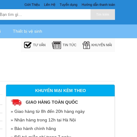
Giới Thiệu
Liên Hệ
Tuyển dụng
Hướng dẫn thanh toán
Tìm kiếm
i
Thiết bị vệ sinh
TƯ VẤN
TIN TỨC
KHUYẾN MÃI
KHUYẾN MẠI KÈM THEO
GIAO HÀNG TOÀN QUỐC
» Giao hàng từ 8h đến 20h hàng ngày
» Nhận hàng trong 12h tại Hà Nội
» Bảo hành chính hãng