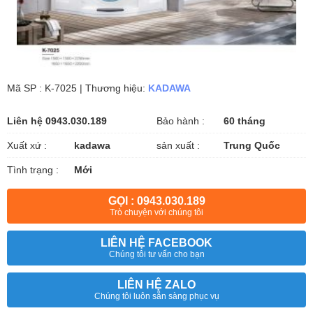
Mã SP : K-7025 | Thương hiệu:
KADAWA
Liên hệ 0943.030.189
Bảo hành :
60 tháng
Xuất xứ :
kadawa
sản xuất :
Trung Quốc
Tình trạng :
Mới
GỌI : 0943.030.189
Trò chuyện với chúng tôi
LIÊN HỆ FACEBOOK
Chúng tôi tư vấn cho bạn
LIÊN HỆ ZALO
Chúng tôi luôn sẵn sàng phục vụ