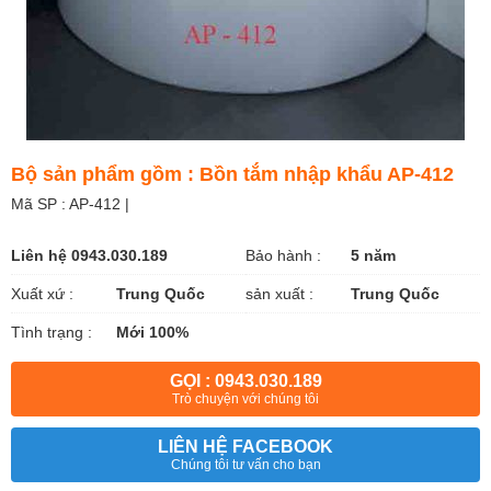
Bộ sản phẩm gồm : Bồn tắm nhập khẩu AP-412
Mã SP : AP-412 |
Liên hệ 0943.030.189
Bảo hành :
5 năm
Xuất xứ :
Trung Quốc
sản xuất :
Trung Quốc
Tình trạng :
Mới 100%
GỌI : 0943.030.189
Trò chuyện với chúng tôi
LIÊN HỆ FACEBOOK
Chúng tôi tư vấn cho bạn