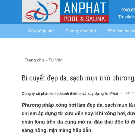
0943.0
Tư vấn b
Máy xông hơi
Phòng xông hơi
Bồn tắm mas
Trang chủ
Tư Vấn
Bí quyết đẹp da, sạch mụn nhờ phương
3495 
Công ty cổ phần kinh doanh thiết bị và xây dựng An Phát
Phương pháp xông hơi làm đẹp da, sạch mụn là 
chị em áp dụng từ xưa đến nay. Khi xông hơi, dư
chân lông trên da cũng mở ra, đào thải độc tố 
sáng hồng, mịn màng hấp dẫn.