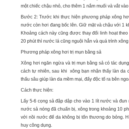
một chiếc chậu nhỏ, cho thêm 1 nắm muối và vắt vào
Bước 2: Trước khi thực hiện phương pháp xông
hơ
nước còn hơi đang bốc lên. Giữ mặt và chậu với 1 
Khoảng cách này cũng được thay đổi linh hoạt the
20 phút thì nước lá cũng nguội hẳn và quá trình xông 
Phương pháp xông hơi trị mụn bằng sả
Xông hơi ngăn ngừa và trị mụn bằng sả có tác dụng
cách tự nhiên, sau khi xông bạn nhận thấy làn da 
thấu sâu giúp làn da mềm mại, đẩy độc tố ra bên ngo
Cách thực hiện:
Lấy 5-6 cọng sả đập dập cho vào 1 lít nước và đun
nước sả nóng đã chuẩn bị, xông trong khoảng 10 ph
với nồi nước để da không bị tổn thương do bỏng. 
huy công dụng.