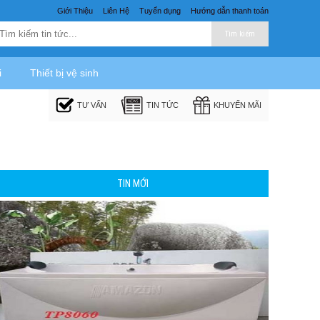
Giới Thiệu
Liên Hệ
Tuyển dụng
Hướng dẫn thanh toán
Tìm kiếm
i
Thiết bị vệ sinh
TƯ VẤN
TIN TỨC
KHUYẾN MÃI
TIN MỚI