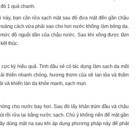
 đó 1 quả chanh.
i này, bạn cần rửa sạch mặt sau đó đưa mặt đến gần chậu
khoảng cách vừa phải sao cho hơi nước không làm bỏng da.
o mức độ nguội dần của chậu nước. Sau khi xông được tầm
kết thúc.
 cực kỳ hiệu quả. Tinh dầu sẻ có tác dụng làm sạch da một
cải thiện nhanh chóng, hương thơm của sẽ lan tỏa và thẩm
ài và khiến làn da khỏe mạnh, sạch mụn.
 nóng cho nước bay hơi. Sau đó lấy khăn trùm đầu và chậu
út rồi rửa lại bằng nước sạch. Chú ý không nên để mặt gần
Hãy dùng mặt nạ sau khi áp dụng phương pháp này để phát