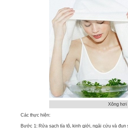
Xông hơi 
Các thực hiện:
Bước 1: Rửa sạch tía tô, kinh giới, ngải cứu và đu