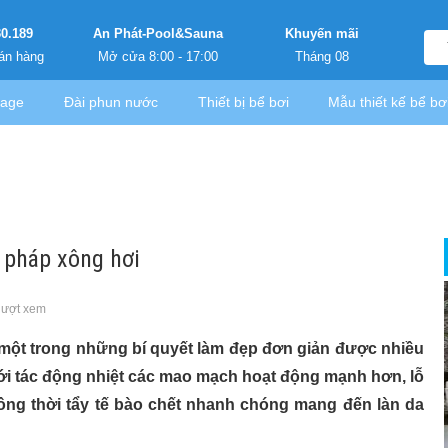
30.189
An Phát-Pool&Sauna
Khuyến mãi
án hàng
Mở cửa 8:00 - 17:00
Tháng 08
sage
Đài phun nước
Thiết bị bể bơi
Mẫu thiết kế bể bơ
 pháp xông hơi
lượt xem
một trong những bí quyết làm đẹp đơn giản được nhiều
ới tác động nhiệt các mao mạch hoạt động mạnh hơn, lỗ
đồng thời tẩy tế bào chết nhanh chóng mang đến làn da