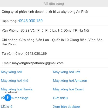
Về đầu trang
Công ty cổ phần kinh doanh thiết bị và xây dựng An Phát
0943.030.189
Điện thoại :
Văn Phòng: Số 29 Văn Phú, Phú La, Hà Đông-TP. Hà Nội
Chi nhánh: Cửa hàng Biển Lan - Quốc lộ 10 Giang Biên, Vĩnh Bảo,
Hải Phòng
Tư vấn hỗ trợ : 0943.030.189
Email: mayxonghoispahanoi@gmail.com
Máy xông hơi
Máy xông hơi uớt
Máy xông hơi khô
Máy xông hơi Amazon
Máy xông hơi Harvia
Máy xông hơi Coast
Facebook
Bồn tắm massage
Giới thiệu
Zalo
Liên hệ
Xem bản desktop