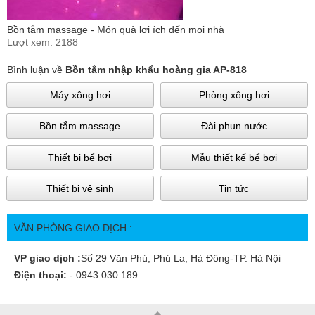
Bồn tắm massage - Món quà lợi ích đến mọi nhà
Lượt xem: 2188
Bình luận về
Bồn tắm nhập khẩu hoàng gia AP-818
Máy xông hơi
Phòng xông hơi
Bồn tắm massage
Đài phun nước
Thiết bị bể bơi
Mẫu thiết kế bể bơi
Thiết bị vệ sinh
Tin tức
VĂN PHÒNG GIAO DỊCH :
VP giao dịch :
Số 29 Văn Phú, Phú La, Hà Đông-TP. Hà Nội
Điện thoại:
- 0943.030.189