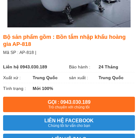
Bộ sản phẩm gồm : Bồn tắm nhập khẩu hoàng
gia AP-818
Mã SP : AP-818 |
Liên hệ 0943.030.189
Bảo hành :
24 Tháng
Xuất xứ :
Trung Quốc
sản xuất :
Trung Quốc
Tình trạng :
Mới 100%
GỌI : 0943.030.189
Trò chuyện với chúng tôi
LIÊN HỆ FACEBOOK
Chúng tôi tư vấn cho bạn