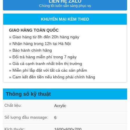
LIÊN HỆ ZALO
Chúng tôi luôn sẵn sàng phục vụ
KHUYẾN MẠI KÈM THEO
GIAO HÀNG TOÀN QUỐC
» Giao hàng từ 8h đến 20h hàng ngày
» Nhận hàng trong 12h tại Hà Nội
» Bảo hành chính hãng
» Đổi trả hàng miễn phí trong 7 ngày
» Giá cả cạnh tranh nhất trên thị trường
» Miễn phí lắp đặt với tất cả các sản phẩm
» Cam kết đền tiền nếu không phải chính hãng
Thông số kỹ thuật
Chất liệu:
Acrylic
Số luợng đầu massage:
6
Kích thuớc:
1600x600x700