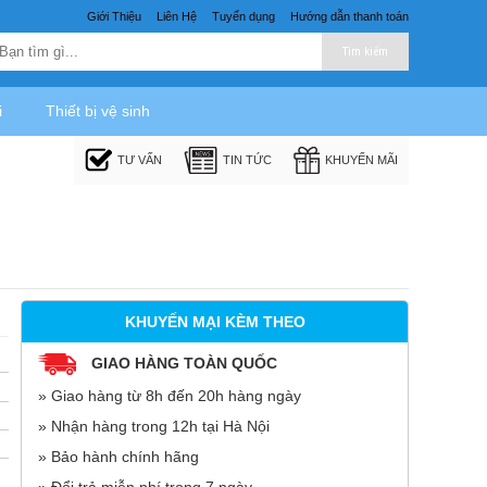
Giới Thiệu
Liên Hệ
Tuyển dụng
Hướng dẫn thanh toán
Tìm kiếm
i
Thiết bị vệ sinh
TƯ VẤN
TIN TỨC
KHUYẾN MÃI
KHUYẾN MẠI KÈM THEO
GIAO HÀNG TOÀN QUỐC
» Giao hàng từ 8h đến 20h hàng ngày
» Nhận hàng trong 12h tại Hà Nội
» Bảo hành chính hãng