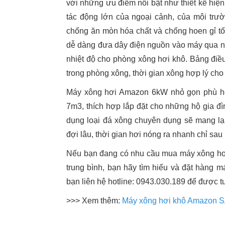
với những ưu điểm nổi bật như thiết kế hiện
tác động lớn của ngoại cảnh, của môi trư
chống ăn mòn hóa chất và chống hoen gỉ t
dễ dàng đưa dây điện nguồn vào máy qua nh
nhiệt độ cho phòng xông hơi khô. Bảng điề
trong phòng xông, thời gian xông hợp lý cho
Máy xông hơi Amazon 6kW nhỏ gọn phù hợp
7m3, thích hợp lắp đặt cho những hộ gia đìn
dụng loại đá xông chuyên dụng sẽ mang lạ
đợi lâu, thời gian hơi nóng ra nhanh chỉ sau 
Nếu bạn đang có nhu cầu mua máy xông hơi 
trung bình, bạn hãy tìm hiểu và đặt hàng
bạn liên hệ hotline: 0943.030.189 để được t
>>> Xem thêm:
Máy xông hơi khô Amazon 