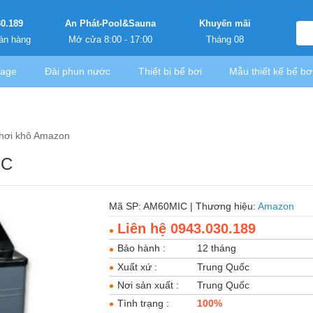
30.189
An Phát-Pool&Sauna
Khuyến mãi
án hàng
Mở cửa 8:00 - 17:00
Tháng 08
sage
Đài phun nước
Thiết bị bể bơi
Mẫu thiết kế bể bơ
hơi khô Amazon
IC
Mã SP: AM60MIC | Thương hiệu:
Amazon
Liên hệ 0943.030.189
Bảo hành :
12 tháng
Xuất xứ :
Trung Quốc
Nơi sản xuất :
Trung Quốc
Tình trạng :
100%