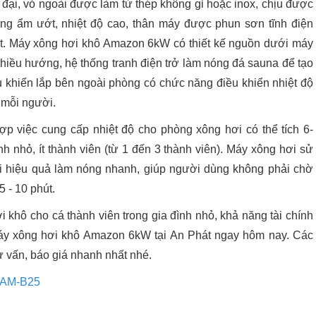
 đại, vỏ ngoài được làm từ thép không gỉ hoặc inox, chịu được
ờng ẩm ướt, nhiệt độ cao, thân máy được phun sơn tĩnh điện
ốt. Máy xông hơi khô Amazon 6kW có thiết kế nguồn dưới máy
iều hướng, hệ thống tranh điện trở làm nóng đá sauna để tạo
u khiển lắp bên ngoài phòng có chức năng điều khiển nhiệt độ
 mỗi người.
 việc cung cấp nhiệt độ cho phòng xông hơi có thể tích 6-
h nhỏ, ít thành viên (từ 1 đến 3 thành viên). Máy xông hơi sử
i hiệu quả làm nóng nhanh, giúp người dùng không phải chờ
5 - 10 phút.
khô cho cá thành viên trong gia đình nhỏ, khả năng tài chính
 máy xông hơi khô Amazon 6kW tại An Phát ngay hôm nay. Các
ư vấn, báo giá nhanh nhất nhé.
SAM-B25