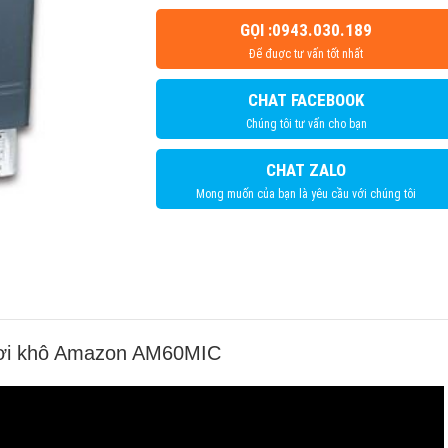
GỌI :0943.030.189
Để đuợc tư vấn tốt nhất
CHAT FACEBOOK
Chúng tôi tư vấn cho bạn
CHAT ZALO
Mong muốn của bạn là yêu cầu với chúng tôi
 hơi khô Amazon AM60MIC